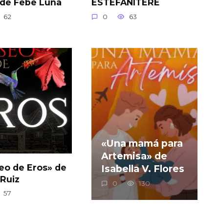
 de Febe Luna
ESTEFANITERE
62
0
63
«Una mamá para
Artemisa» de
eo de Eros» de
Isabella V. Flores
 Ruiz
0
130
57