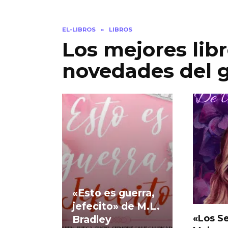
EL-LIBROS
»
LIBROS
Los mejores lib
novedades del 
«Esto es guerra,
jefecito» de M.L.
«Los S
Bradley