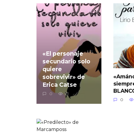
«El personaje
secundario solo
quiere
sobrevivir» de
«Amánd
siempr
Erica Catse
BLANC
0
61
0