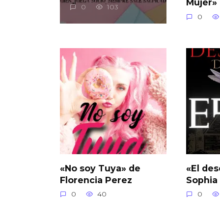
Mujer»
0
103
0
«No soy Tuya» de
«El des
Florencia Perez
Sophia
0
40
0