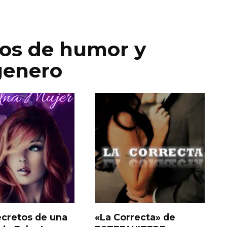
ros de humor y
genero
ecretos de una
«La Correcta» de