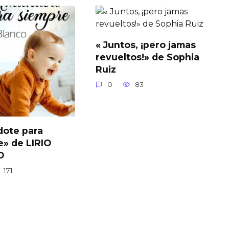
« Juntos, ¡pero jamas
revueltos!» de Sophia
Ruiz
0
83
ote para
e» de LIRIO
O
171