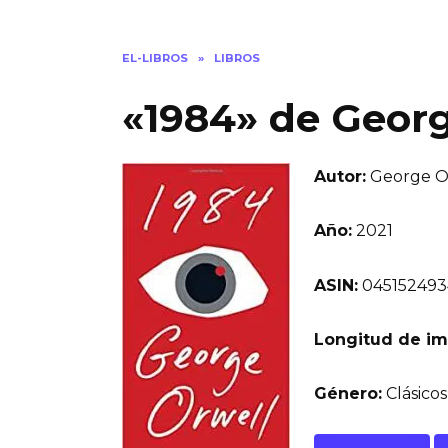
EL-LIBROS
»
LIBROS
«1984» de Geor
Autor:
George O
Año:
2021
ASIN:
045152493
Longitud de im
Género:
Clásicos