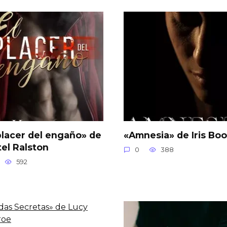
placer del engaño» de
«Amnesia» de Iris Boo
tel Ralston
0
388
592