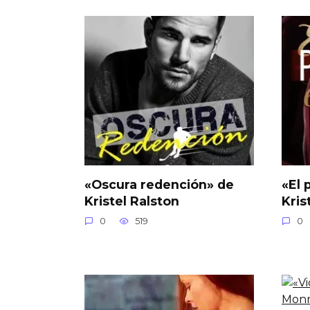
«Oscura redención» de
«El 
Kristel Ralston
Kris
0
519
0