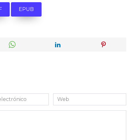
F
EPUB
Web
co