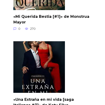
«Mi Querida Bestia [#1]» de Monstrua
Mayor
0
270
«Una Extraña en mi vida [saga
Italianos #3]» de Katy Silva