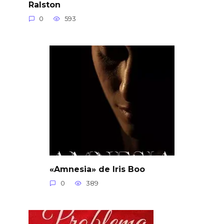
Ralston
0
593
«Amnesia» de Iris Boo
0
389