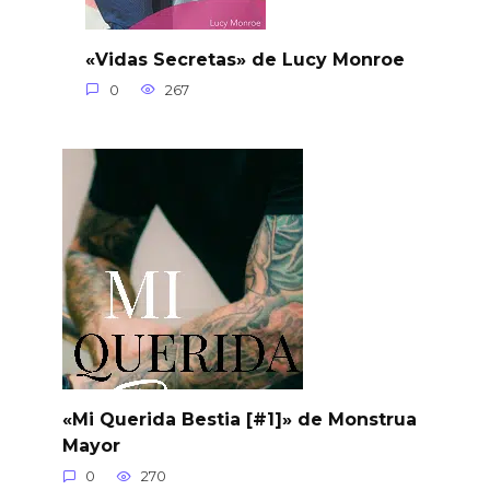
«Vidas Secretas» de Lucy Monroe
0
267
«Mi Querida Bestia [#1]» de Monstrua
Mayor
0
270