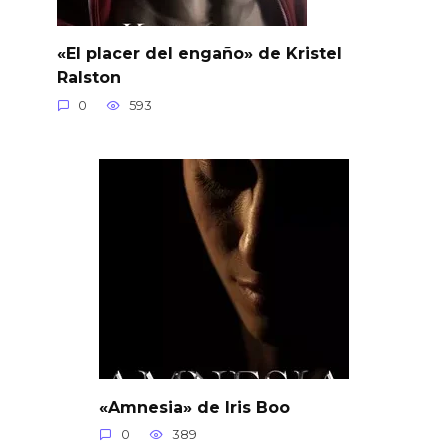
«El placer del engaño» de Kristel
Ralston
0
593
«Amnesia» de Iris Boo
0
389