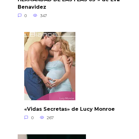
Benavidez
0
347
«Vidas Secretas» de Lucy Monroe
0
267