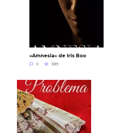
«Amnesia» de Iris Boo
0
389