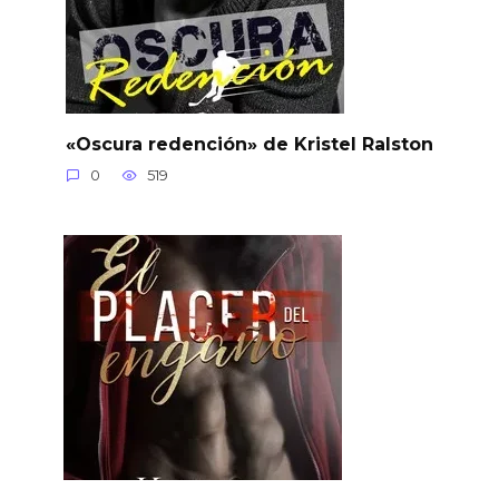
«Oscura redención» de Kristel Ralston
0
519