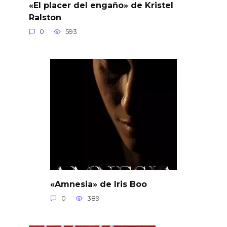
«El placer del engaño» de Kristel
Ralston
0
593
«Amnesia» de Iris Boo
0
389