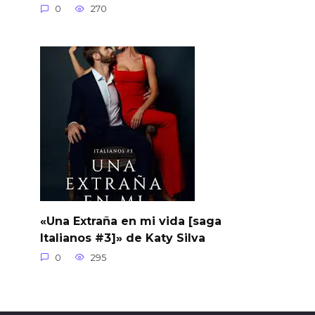
0
270
«Una Extraña en mi vida [saga
Italianos #3]» de Katy Silva
0
295