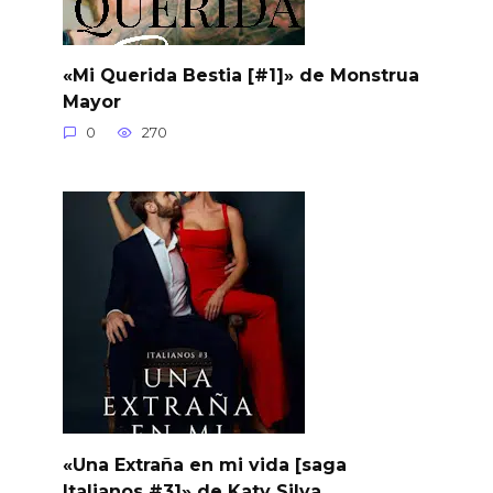
«Mi Querida Bestia [#1]» de Monstrua
Mayor
0
270
«Una Extraña en mi vida [saga
Italianos #3]» de Katy Silva