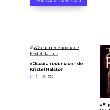
«Oscura redención» de
Kristel Ralston
0
520
«El 