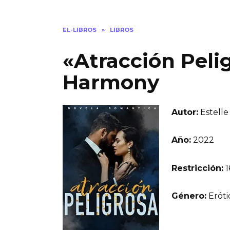
EL-LIBROS
»
LIBROS
«Atracción Pelig
Harmony
Autor:
Estell
Año:
2022
Restricción:
1
Género:
Eróti