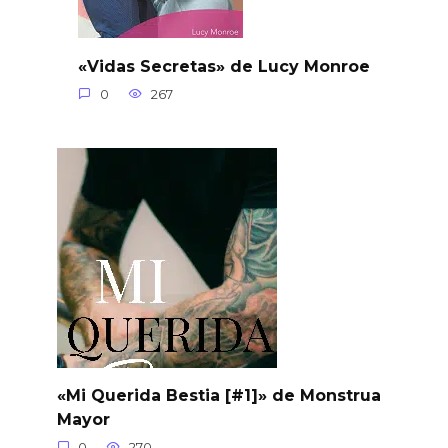
«Vidas Secretas» de Lucy Monroe
0
267
«Mi Querida Bestia [#1]» de Monstrua
Mayor
0
270