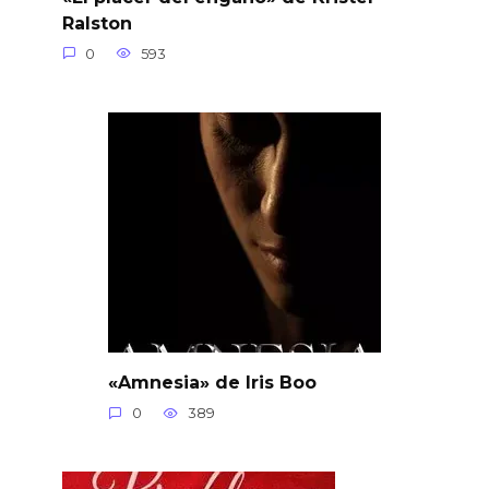
Ralston
0
593
«Amnesia» de Iris Boo
0
389