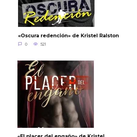
«Oscura redención» de Kristel Ralston
0
521
«El placer del engaño» de Kristel