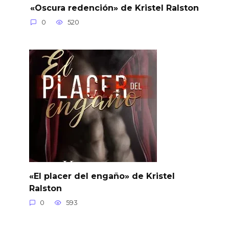
«Oscura redención» de Kristel Ralston
0
520
«El placer del engaño» de Kristel
Ralston
0
593