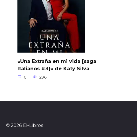
«Una Extraña en mi vida [saga
Italianos #3]» de Katy Silva
0
296
© 2026 El-Libros