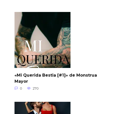
«Mi Querida Bestia [#1]» de Monstrua
Mayor
0
270