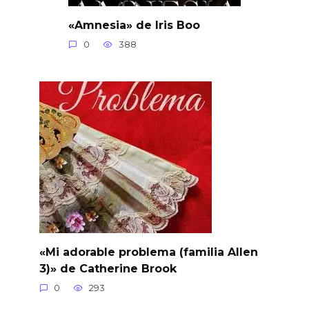
«Amnesia» de Iris Boo
0
388
«Mi adorable problema (familia Allen
3)» de Catherine Brook
0
293