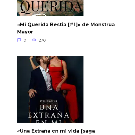
«Mi Querida Bestia [#1]» de Monstrua
Mayor
0
270
«Una Extraña en mi vida [saga