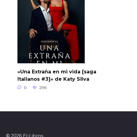
«Una Extraña en mi vida [saga
Italianos #3]» de Katy Silva
0
296
© 2026 El-Libros