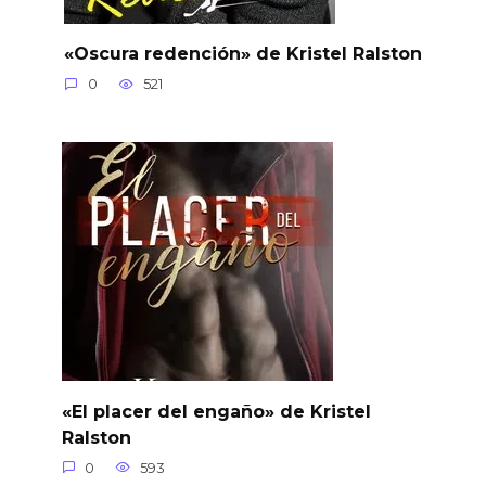
«Oscura redención» de Kristel Ralston
0
521
«El placer del engaño» de Kristel
Ralston
0
593