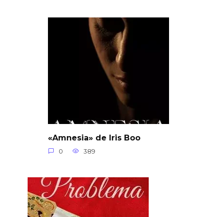
«Amnesia» de Iris Boo
0
389