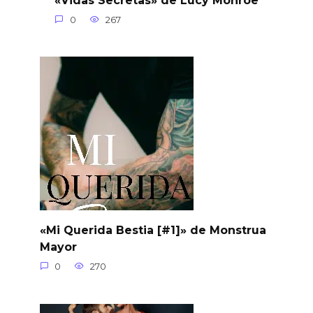
0
267
«Mi Querida Bestia [#1]» de Monstrua
Mayor
0
270