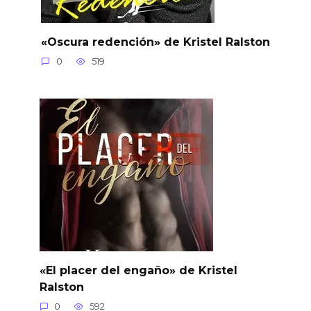
«Oscura redención» de Kristel Ralston
0
519
«El placer del engaño» de Kristel
Ralston
0
592