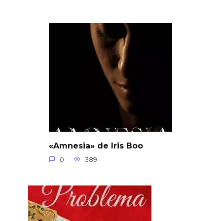
«Amnesia» de Iris Boo
0
389