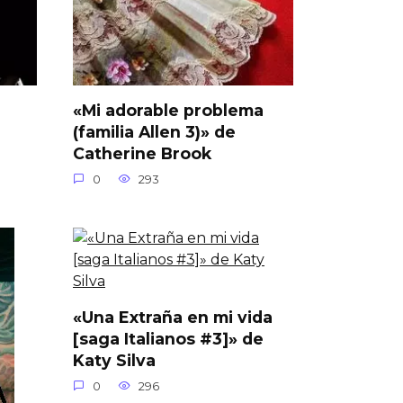
«Mi adorable problema
(familia Allen 3)» de
Catherine Brook
0
293
«Una Extraña en mi vida
[saga Italianos #3]» de
Katy Silva
0
296