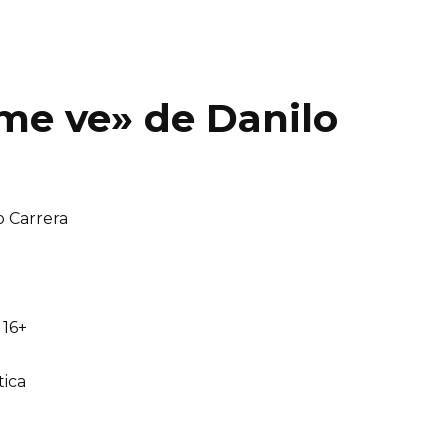
me ve» de Danilo
o Carrera
16+
tica