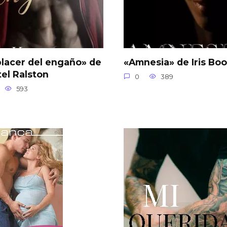
placer del engaño» de
«Amnesia» de Iris Boo
tel Ralston
0
389
593