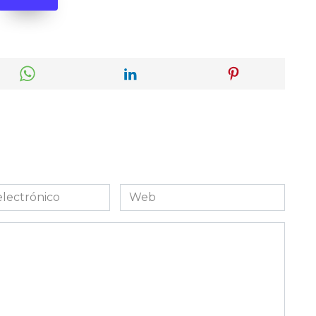
Web
co