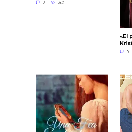
0
520
«El 
Kris
0