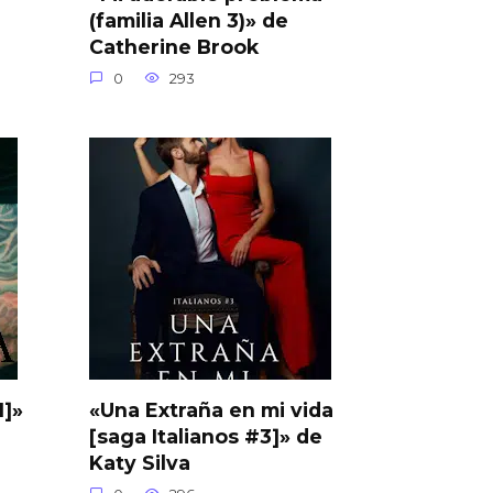
(familia Allen 3)» de
Catherine Brook
0
293
1]»
«Una Extraña en mi vida
[saga Italianos #3]» de
Katy Silva