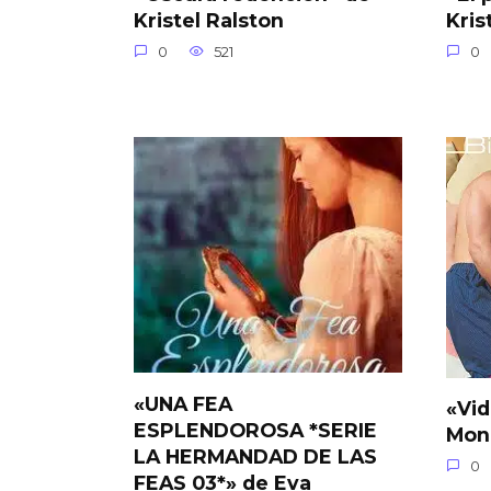
Kristel Ralston
Kris
0
521
0
«UNA FEA
«Vid
ESPLENDOROSA *SERIE
Mon
LA HERMANDAD DE LAS
0
FEAS 03*» de Eva