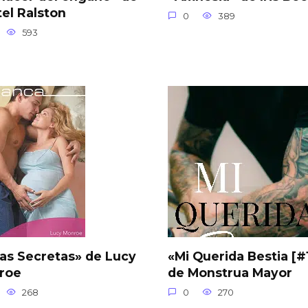
tel Ralston
0
389
593
as Secretas» de Lucy
«Mi Querida Bestia [#
roe
de Monstrua Mayor
268
0
270