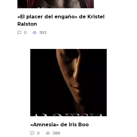
«El placer del engaño» de Kristel
Ralston
0
593
«Amnesia» de Iris Boo
0
389