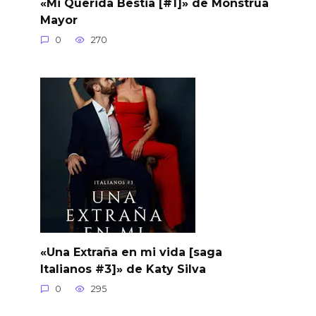
«Mi Querida Bestia [#1]» de Monstrua
Mayor
0
270
«Una Extraña en mi vida [saga
Italianos #3]» de Katy Silva
0
295