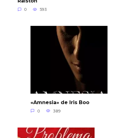
Ralston
0
593
«Amnesia» de Iris Boo
0
389