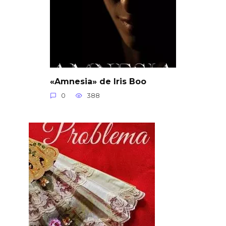
«Amnesia» de Iris Boo
0
388