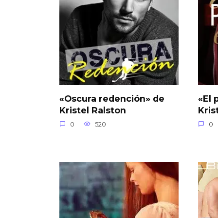
«Oscura redención» de
«El 
Kristel Ralston
Kris
0
520
0