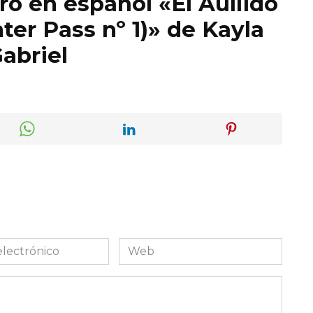
ro en español «El Aullido
er Pass nº 1)» de Kayla
abriel
Web
co