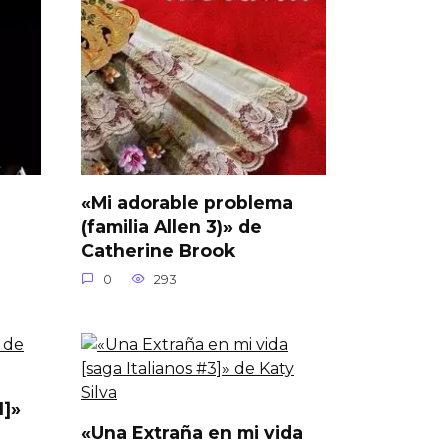
«Mi adorable problema
(familia Allen 3)» de
Catherine Brook
0
293
1]»
«Una Extraña en mi vida