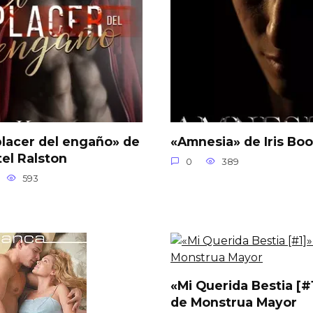
placer del engaño» de
«Amnesia» de Iris Boo
tel Ralston
0
389
593
«Mi Querida Bestia [#
de Monstrua Mayor