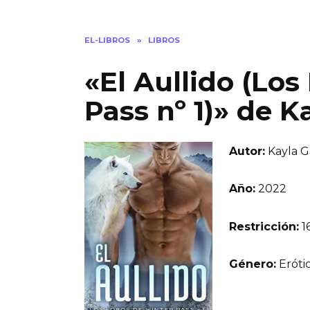
EL-LIBROS
»
LIBROS
«El Aullido (Lo
Pass nº 1)» de K
Autor:
Kayla G
Año:
2022
Restricción:
1
Género:
Erótic