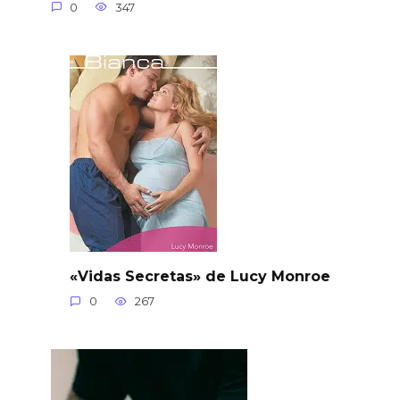
0
347
«Vidas Secretas» de Lucy Monroe
0
267