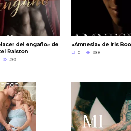
placer del engaño» de
«Amnesia» de Iris Boo
tel Ralston
0
389
593