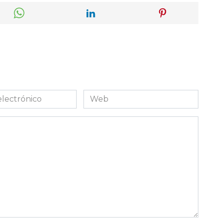
Web
co