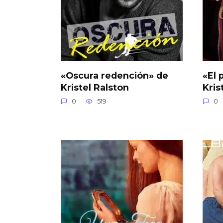
«Oscura redención» de
«El 
Kristel Ralston
Kris
0
519
0