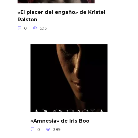
«El placer del engaño» de Kristel
Ralston
0
593
«Amnesia» de Iris Boo
0
389