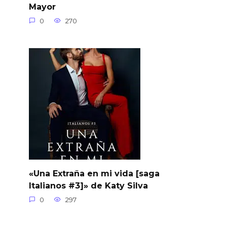
Mayor
0
270
«Una Extraña en mi vida [saga
Italianos #3]» de Katy Silva
0
297