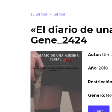
EL-LIBROS
»
LIBROS
«El diario de un
Gene_2424
Autor:
Gene
Año:
2018
Restricción
Género:
Nov
Leer