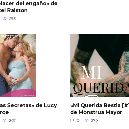
placer del engaño» de
tel Ralston
593
as Secretas» de Lucy
«Mi Querida Bestia [#
roe
de Monstrua Mayor
267
0
270