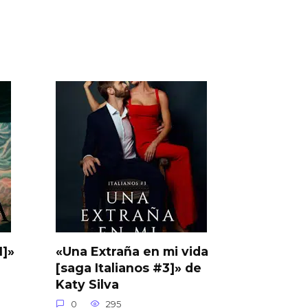
1]»
«Una Extraña en mi vida
[saga Italianos #3]» de
Katy Silva
0
295