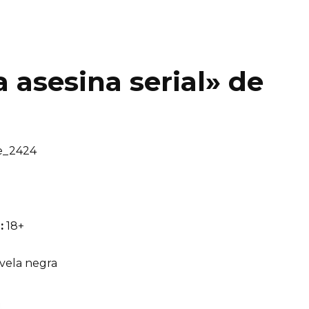
a asesina serial» de
_2424
:
18+
ela negra