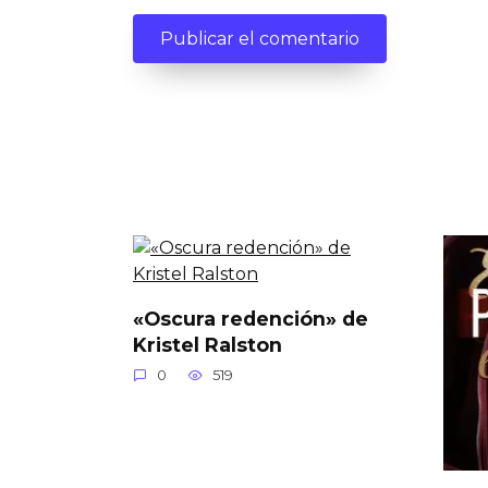
«Oscura redención» de
Kristel Ralston
0
519