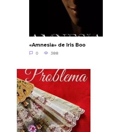
«Amnesia» de Iris Boo
0
388