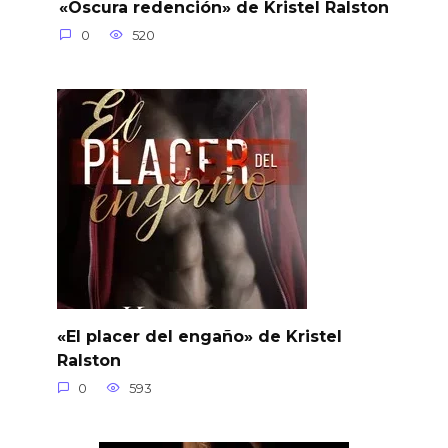
«Oscura redención» de Kristel Ralston
0
520
«El placer del engaño» de Kristel
Ralston
0
593