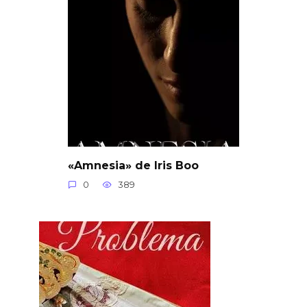
«Amnesia» de Iris Boo
0
389