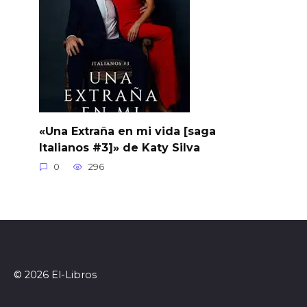
«Una Extraña en mi vida [saga
Italianos #3]» de Katy Silva
0
296
© 2026 El-Libros