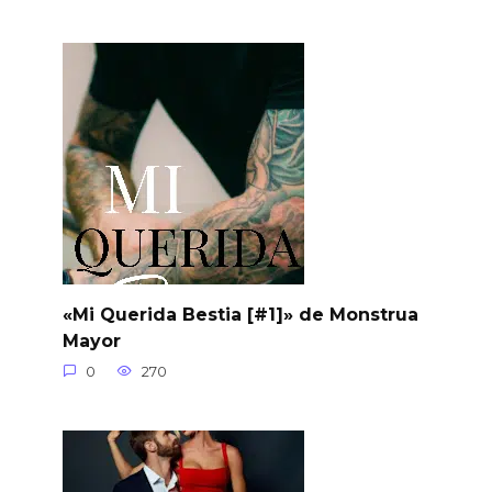
«Mi Querida Bestia [#1]» de Monstrua
Mayor
0
270