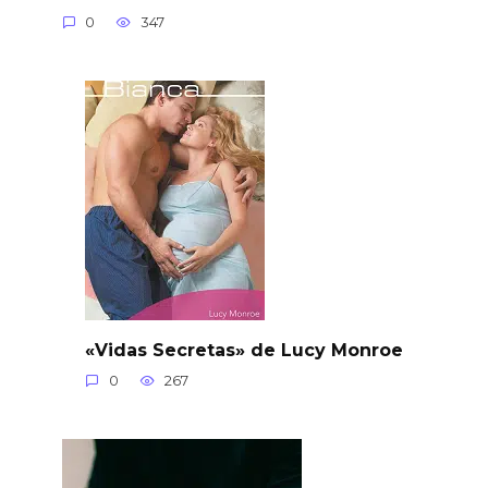
0
347
«Vidas Secretas» de Lucy Monroe
0
267