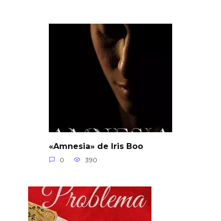
«Amnesia» de Iris Boo
0
390