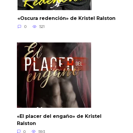
«Oscura redención» de Kristel Ralston
0
521
«El placer del engaño» de Kristel
Ralston
0
593