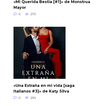
«Mi Querida Bestia [#1]» de Monstrua
Mayor
0
270
«Una Extraña en mi vida [saga
Italianos #3]» de Katy Silva
0
295