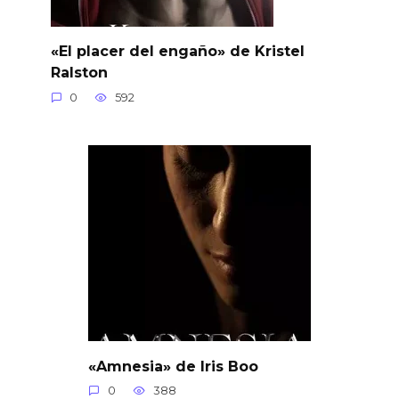
«El placer del engaño» de Kristel
Ralston
0
592
«Amnesia» de Iris Boo
0
388