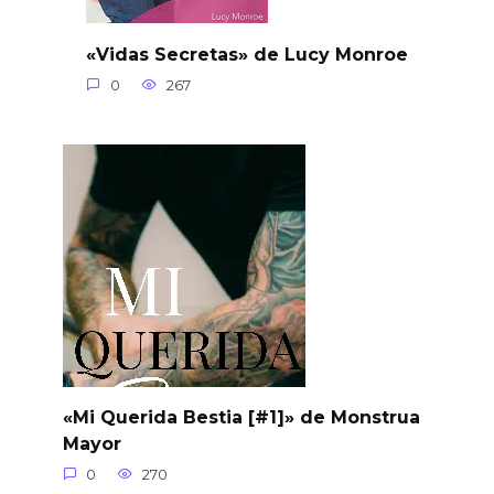
«Vidas Secretas» de Lucy Monroe
0
267
«Mi Querida Bestia [#1]» de Monstrua
Mayor
0
270