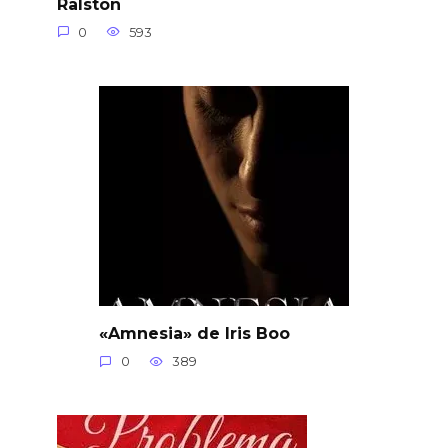
Ralston
0
593
«Amnesia» de Iris Boo
0
389