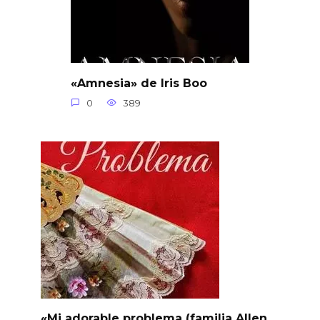
«Amnesia» de Iris Boo
0
389
«Mi adorable problema (familia Allen