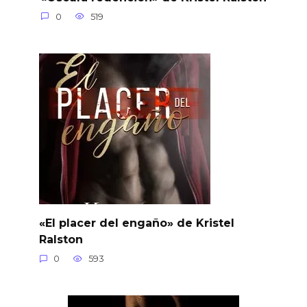
0
519
«El placer del engaño» de Kristel
Ralston
0
593