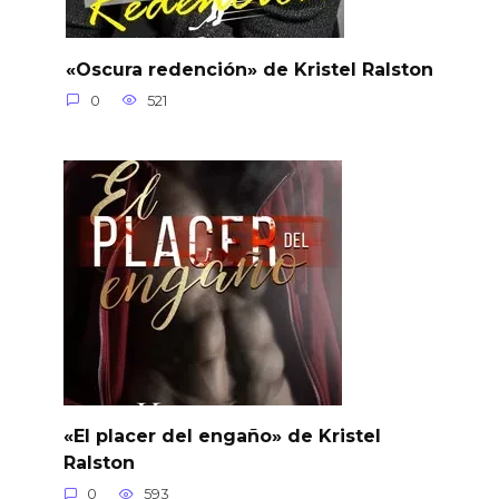
«Oscura redención» de Kristel Ralston
0
521
«El placer del engaño» de Kristel
Ralston
0
593