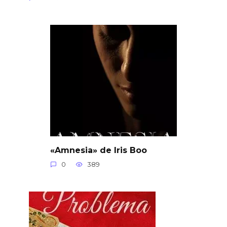
«Amnesia» de Iris Boo
0
389