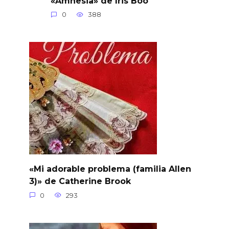
«Amnesia» de Iris Boo
0
388
«Mi adorable problema (familia Allen
3)» de Catherine Brook
0
293