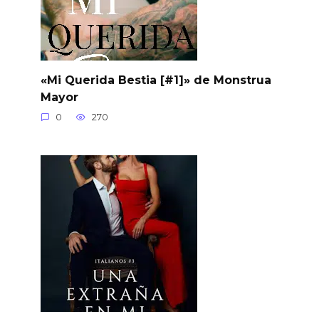
«Mi Querida Bestia [#1]» de Monstrua
Mayor
0
270