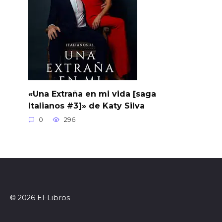
«Una Extraña en mi vida [saga
Italianos #3]» de Katy Silva
0
296
© 2026 El-Libros