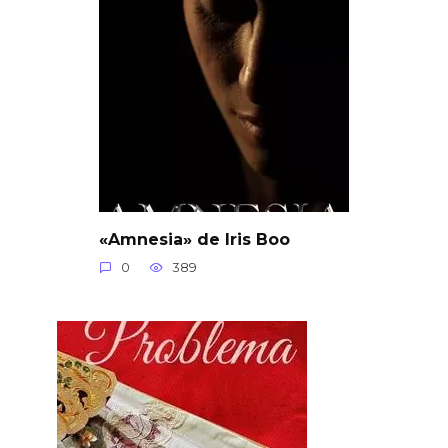
«Amnesia» de Iris Boo
0
389