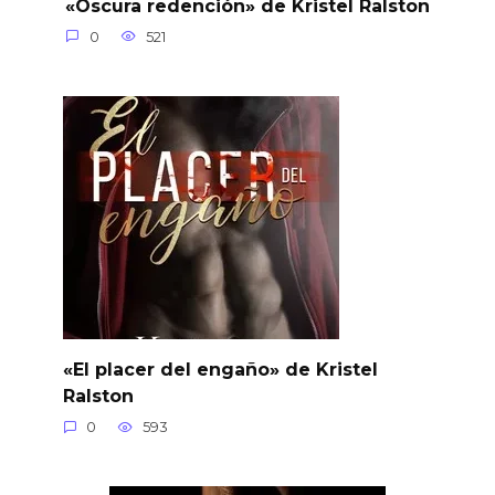
«Oscura redención» de Kristel Ralston
0
521
«El placer del engaño» de Kristel
Ralston
0
593