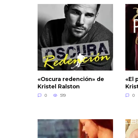
«Oscura redención» de
«El 
Kristel Ralston
Kris
0
519
0