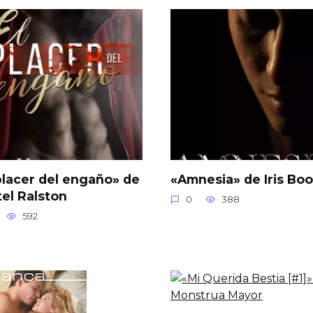
placer del engaño» de
«Amnesia» de Iris Boo
tel Ralston
0
388
592