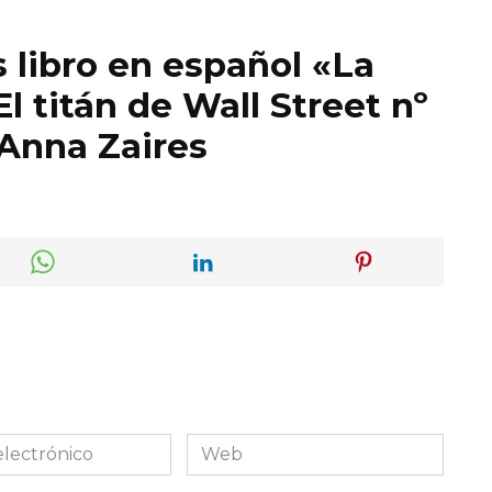
 libro en español «La
El titán de Wall Street nº
 Anna Zaires
Web
co