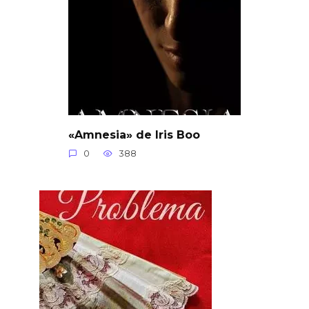
«Amnesia» de Iris Boo
0
388