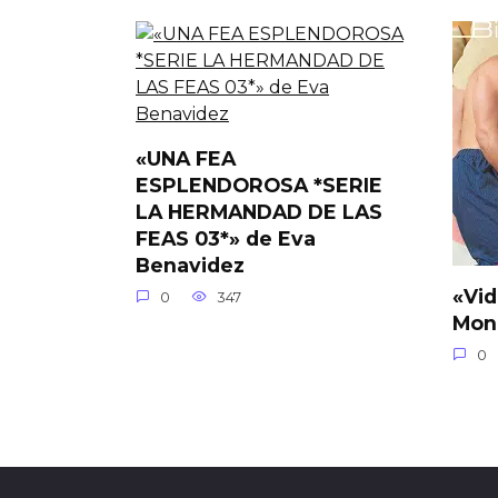
«UNA FEA
ESPLENDOROSA *SERIE
LA HERMANDAD DE LAS
FEAS 03*» de Eva
Benavidez
«Vid
0
347
Mon
0