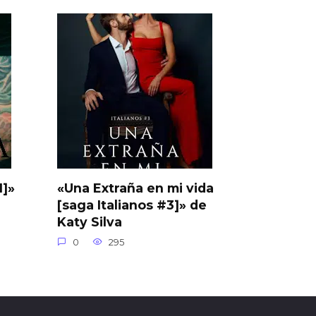
1]»
«Una Extraña en mi vida
[saga Italianos #3]» de
Katy Silva
0
295