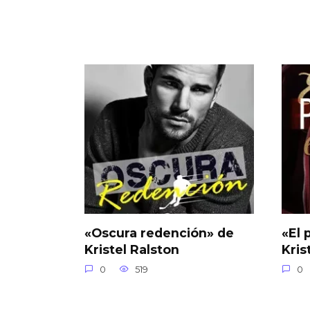
«Oscura redención» de
«El 
Kristel Ralston
Kris
0
519
0