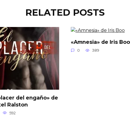
RELATED POSTS
«Amnesia» de Iris Boo
0
389
placer del engaño» de
tel Ralston
592