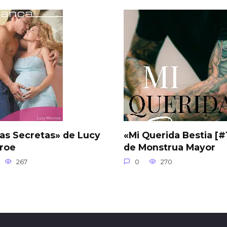
as Secretas» de Lucy
«Mi Querida Bestia [#
roe
de Monstrua Mayor
267
0
270