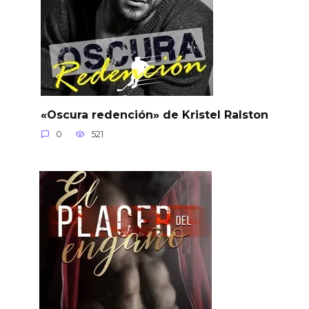
«Oscura redención» de Kristel Ralston
0
521