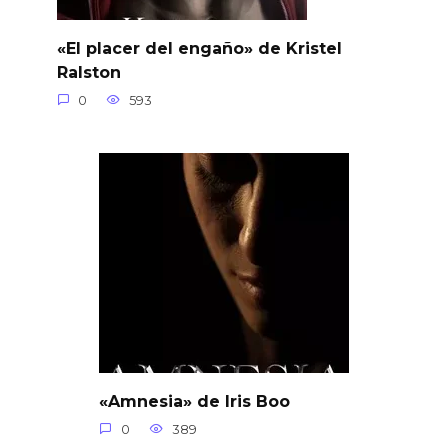
«El placer del engaño» de Kristel
Ralston
0
593
«Amnesia» de Iris Boo
0
389