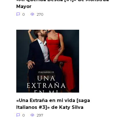
Mayor
0
270
«Una Extraña en mi vida [saga
Italianos #3]» de Katy Silva
0
297