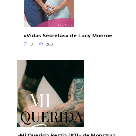
«Vidas Secretas» de Lucy Monroe
0
268
«Mi Querida Bestia [#1]» de Monstrua