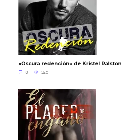
«Oscura redención» de Kristel Ralston
0
520