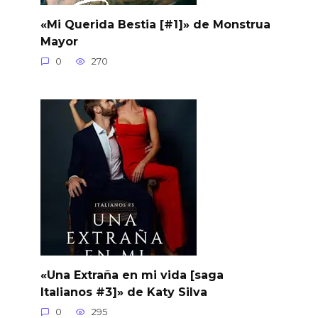
«Mi Querida Bestia [#1]» de Monstrua
Mayor
0
270
«Una Extraña en mi vida [saga
Italianos #3]» de Katy Silva
0
295