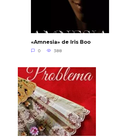
«Amnesia» de Iris Boo
0
388