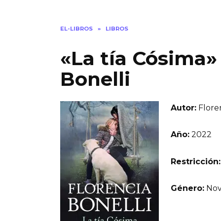
EL-LIBROS
»
LIBROS
«La tía Cósima»
Bonelli
Autor:
Floren
Año:
2022
Restricción:
Género:
Nov