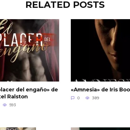
RELATED POSTS
placer del engaño» de
«Amnesia» de Iris Boo
tel Ralston
0
389
593