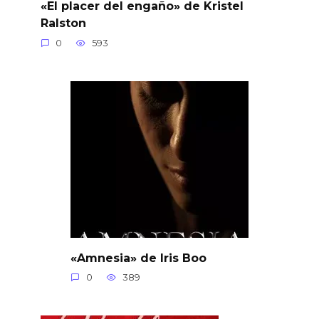
«El placer del engaño» de Kristel
Ralston
0
593
«Amnesia» de Iris Boo
0
389