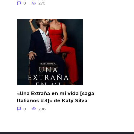
0
270
«Una Extraña en mi vida [saga
Italianos #3]» de Katy Silva
0
296