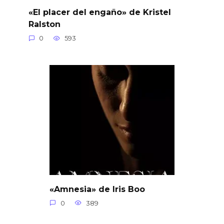
«El placer del engaño» de Kristel
Ralston
0
593
«Amnesia» de Iris Boo
0
389