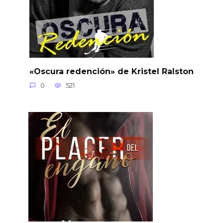
«Oscura redención» de Kristel Ralston
0
521