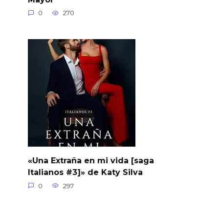
0
270
«Una Extraña en mi vida [saga
Italianos #3]» de Katy Silva
0
297