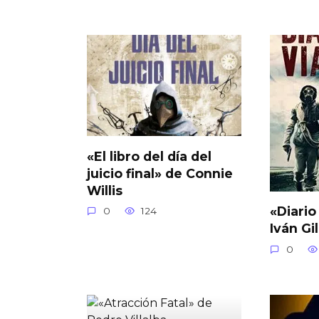
«El libro del día del
juicio final» de Connie
Willis
«Diario
0
124
Iván Gi
0