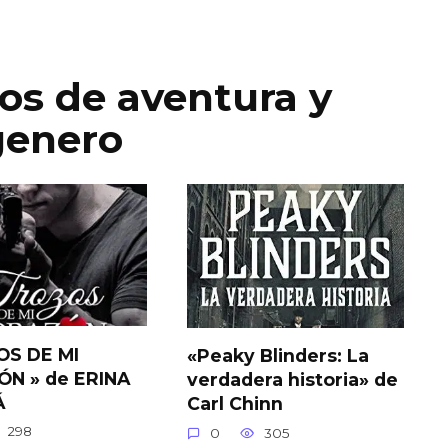
ros de aventura y
genero
S DE MI
«Peaky Blinders: La
N » de ERINA
verdadera historia» de
Á
Carl Chinn
298
0
305