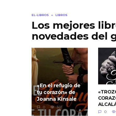
EL-LIBROS
»
LIBROS
Los mejores lib
novedades del 
«En el refugio de
«TROZO
tu corazón» de
CORAZÓ
Joanna Kinsale
ALCAL
0
301
0