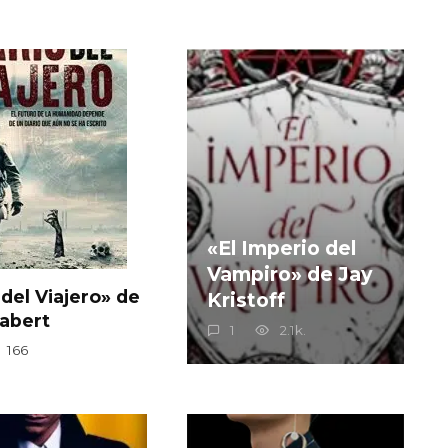
«El Imperio del
Vampiro» de Jay
 del Viajero» de
Kristoff
labert
1
2.1k.
166