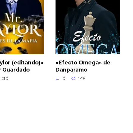
ylor (editando)»
«Efecto Omega» de
y Guardado
Danparamo
210
0
149