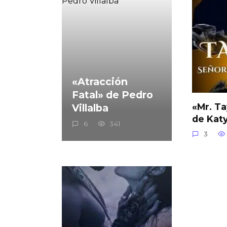
«Atracción
Fatal» de Pedro
«Mr. Ta
Villalba
de Kat
6
341
3