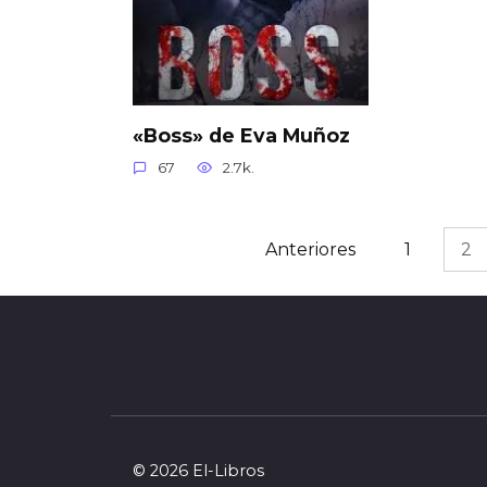
«Boss» de Eva Muñoz
67
2.7k.
Navegación
Anteriores
1
2
de
entradas
© 2026 El-Libros