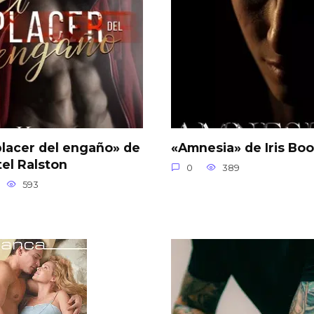
placer del engaño» de
«Amnesia» de Iris Boo
tel Ralston
0
389
593