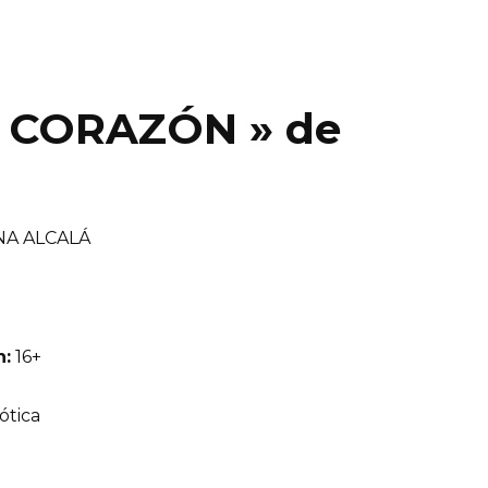
 CORAZÓN » de
NA ALCALÁ
n:
16+
ótica