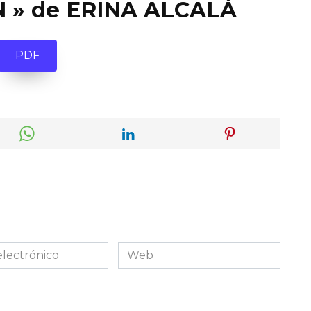
 » de ERINA ALCALÁ
PDF
Web
co