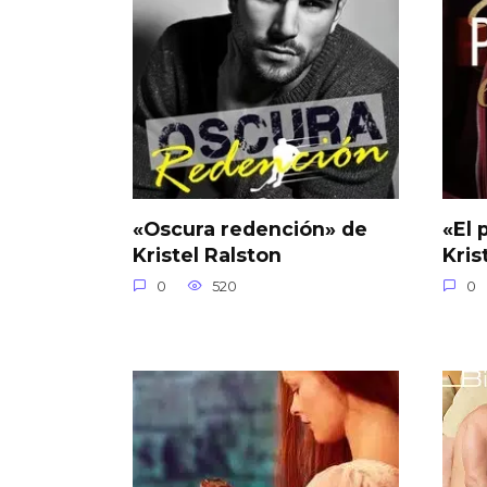
«Oscura redención» de
«El 
Kristel Ralston
Kris
0
520
0