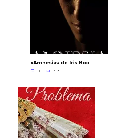
«Amnesia» de Iris Boo
0
389