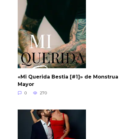
«Mi Querida Bestia [#1]» de Monstrua
Mayor
0
270