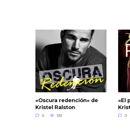
«Oscura redención» de
«El 
Kristel Ralston
Kris
0
519
0