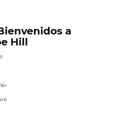
 Bienvenidos a
e Hill
ll
16+
nil