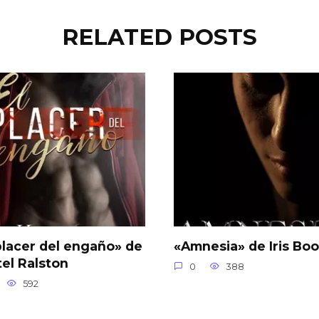
RELATED POSTS
placer del engaño» de
«Amnesia» de Iris Boo
tel Ralston
0
388
592