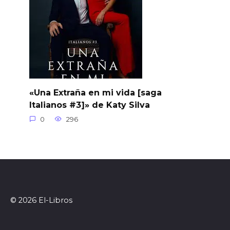
«Una Extraña en mi vida [saga
Italianos #3]» de Katy Silva
0
296
© 2026 El-Libros