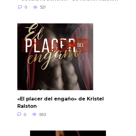
0
521
«El placer del engaño» de Kristel
Ralston
0
593