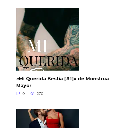
«Mi Querida Bestia [#1]» de Monstrua
Mayor
0
270